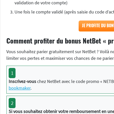
validation de votre compte)
Une fois le compte validé (après saisie du code d’act
JE PROFITE DU BON
Comment profiter du bonus NetBet « pr
Vous souhaitez parier gratuitement sur NetBet ? Voilà 
limiter vos pertes et maximiser vos chances de ne parier
1
Inscrivez-vous
chez NetBet avec le code promo « NET
bookmaker
.
2
Si vous souhaitez obtenir votre remboursement en une