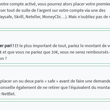
 votre compte activé, vous pourrez alors placer votre premier
er tout de suite de l’argent sur votre compte via une des
afe, Skrill, Neteller, MoneyClic…). Mais n’oubliez pas de 
r pari !
Et le plus important de tout, pariez le montant de v
€ et que vous ne pariez que 10€, vous ne serez remboursés 
on ?
 placer un ou deux paris « safe » avant de faire une demande
onseille également de ne retirer que l’équivalent du monta
e NetBet.