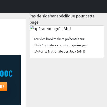
Pas de sidebar spécifique pour cette
page.
Tous les bookmakers présentés sur
ClubPronostics.com sont agrées par
l'Autorité Nationale des Jeux (ANJ)
100€
RIS