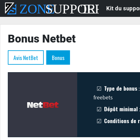
Kit du suppo
Bonus Netbet
Avis NetBet
Bonus
Type de bonus
:
freebets
Dépôt minimal
:
Conditions de r