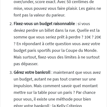
over/under, score exact. Avec 50 centimes de
mise, vous pouvez vous faire plaisir. Les gains ne
font pas la valeur du parieur.
Fixez-vous un budget raisonnable
: si vous
deviez perdre un billet dans la rue. Quelle est la
somme que vous seriez prêt à perdre ? 10€ ? 20€
? En répondant à cette question vous avez votre
budget paris sportifs pour la Coupe du Monde.
Mais surtout, fixez-vous des limites à ne surtout
pas dépasser.
Gérez votre bankroll
: maintenant que vous avez
un budget, autant ne pas tout cramer sur une
impulsion. Mais comment savoir quel montant
mettre sur la table pour un paris ? Par chance
pour vous, il existe une méthode pour bien
gérer votre bankroll : la Kelly Criterion