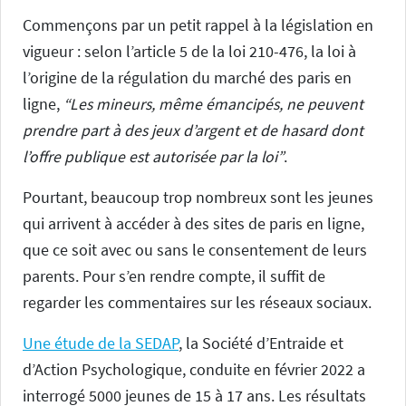
Commençons par un petit rappel à la législation en
vigueur : selon l’article 5 de la loi 210-476, la loi à
l’origine de la régulation du marché des paris en
ligne,
“Les mineurs, même émancipés, ne peuvent
prendre part à des jeux d’argent et de hasard dont
l’offre publique est autorisée par la loi”
.
Pourtant, beaucoup trop nombreux sont les jeunes
qui arrivent à accéder à des sites de paris en ligne,
que ce soit avec ou sans le consentement de leurs
parents. Pour s’en rendre compte, il suffit de
regarder les commentaires sur les réseaux sociaux.
Une étude de la SEDAP
, la Société d’Entraide et
d’Action Psychologique, conduite en février 2022 a
interrogé 5000 jeunes de 15 à 17 ans. Les résultats