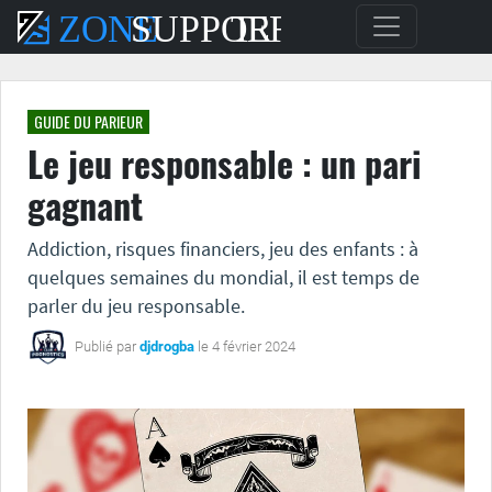
GUIDE DU PARIEUR
Le jeu responsable : un pari
gagnant
Addiction, risques financiers, jeu des enfants : à
quelques semaines du mondial, il est temps de
parler du jeu responsable.
Publié par
djdrogba
le 4 février 2024