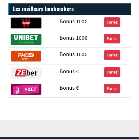
Les meilleurs bookmakers
Bonus 100€
Pariez
Bonus 100€
Pariez
Bonus 100€
Pariez
Bonus €
Pariez
Bonus €
Pariez