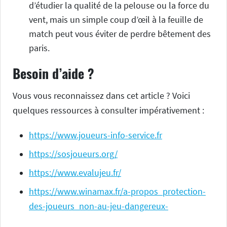
d’étudier la qualité de la pelouse ou la force du
vent, mais un simple coup d’œil à la feuille de
match peut vous éviter de perdre bêtement des
paris.
Besoin d’aide ?
Vous vous reconnaissez dans cet article ? Voici
quelques ressources à consulter impérativement :
https://www.joueurs-info-service.fr
https://sosjoueurs.org/
https://www.evalujeu.fr/
https://www.winamax.fr/a-propos_protection-
des-joueurs_non-au-jeu-dangereux-