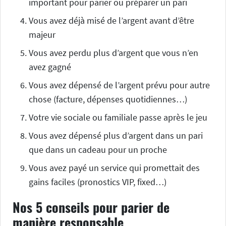
important pour parier ou préparer un pari
Vous avez déjà misé de l’argent avant d’être
majeur
Vous avez perdu plus d’argent que vous n’en
avez gagné
Vous avez dépensé de l’argent prévu pour autre
chose (facture, dépenses quotidiennes…)
Votre vie sociale ou familiale passe après le jeu
Vous avez dépensé plus d’argent dans un pari
que dans un cadeau pour un proche
Vous avez payé un service qui promettait des
gains faciles (pronostics VIP, fixed…)
Nos 5 conseils pour parier de
manière responsable