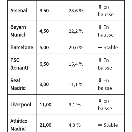
⬆ En
Arsenal
3,50
28,6 %
hausse
Bayern
⬆ En
4,50
22,2 %
Munich
hausse
Barcelone
5,00
20,0 %
➡ Stable
PSG
⬇ En
6,50
15,4 %
(tenant)
baisse
Real
⬇ En
9,00
11,1 %
Madrid
baisse
⬇ En
Liverpool
11,00
9,1 %
baisse
Atlético
21,00
4,8 %
➡ Stable
Madrid