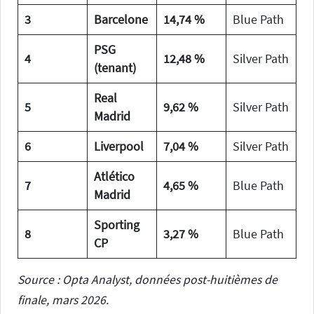
3
Barcelone
14,74 %
Blue Path
PSG
4
12,48 %
Silver Path
(tenant)
Real
5
9,62 %
Silver Path
Madrid
6
Liverpool
7,04 %
Silver Path
Atlético
7
4,65 %
Blue Path
Madrid
Sporting
8
3,27 %
Blue Path
CP
Source : Opta Analyst, données post-huitièmes de
finale, mars 2026.