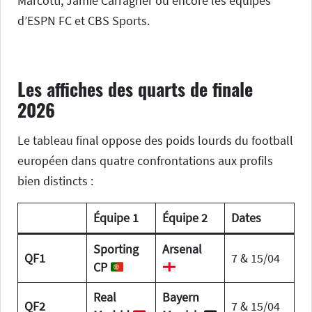
Marcotti, Jamie Carragher ou encore les équipes
d’ESPN FC et CBS Sports.
Les affiches des quarts de finale
2026
Le tableau final oppose des poids lourds du football
européen dans quatre confrontations aux profils
bien distincts :
Équipe 1
Équipe 2
Dates
Sporting
Arsenal
QF1
7 & 15/04
CP
Real
Bayern
QF2
7 & 15/04