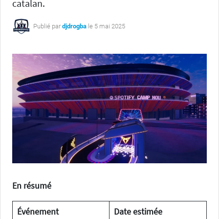
catalan.
Publié par
djdrogba
le 5 mai 2025
En résumé
Événement
Date estimée