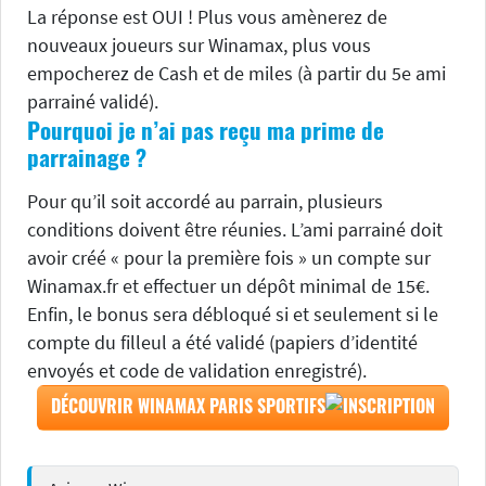
La réponse est OUI ! Plus vous amènerez de
nouveaux joueurs sur Winamax, plus vous
empocherez de Cash et de miles (à partir du 5e ami
parrainé validé).
Pourquoi je n’ai pas reçu ma prime de
parrainage ?
Pour qu’il soit accordé au parrain, plusieurs
conditions doivent être réunies. L’ami parrainé doit
avoir créé « pour la première fois » un compte sur
Winamax.fr et effectuer un dépôt minimal de 15€.
Enfin, le bonus sera débloqué si et seulement si le
compte du filleul a été validé (papiers d’identité
envoyés et code de validation enregistré).
DÉCOUVRIR WINAMAX PARIS SPORTIFS