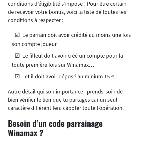
conditions d’éligibilité s’impose ! Pour être certain
de recevoir votre bonus, voici la liste de toutes les
conditions à respecter :
Le parrain doit avoir crédité au moins une fois
son compte joueur
Le filleul doit avoir créé un compte pour la
toute première fois sur Winamax…
..et il doit avoir déposé au minium 15 €
Autre détail qui son importance : prends-soin de
bien vérifier le lien que tu partages car un seul
caractère différent fera capoter toute l’opération.
Besoin d’un code parrainage
Winamax ?