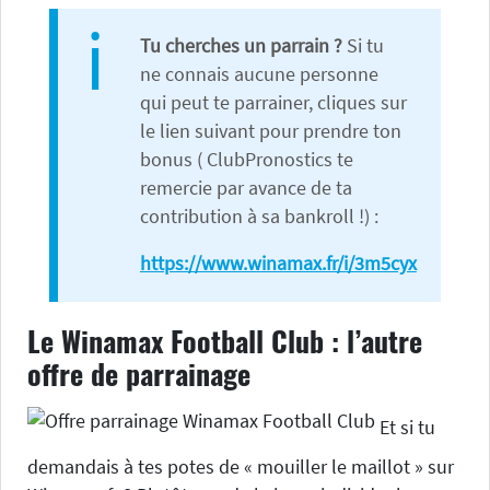
Tu cherches un parrain ?
Si tu
ne connais aucune personne
qui peut te parrainer, cliques sur
le lien suivant pour prendre ton
bonus ( ClubPronostics te
remercie par avance de ta
contribution à sa bankroll !) :
https://www.winamax.fr/i/3m5cyx
Le Winamax Football Club : l’autre
offre de parrainage
Et si tu
demandais à tes potes de « mouiller le maillot » sur