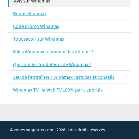
Avis sur Winamax
Bonus Winamax
Code promo Winamax
Tout savoir sur Winamax
Miles Winamax : comment les obtenir ?
Qui sont les fondateurs de Winamax ?
Jeu de l’entraîneur Winamax : astuces et conseils
Winamax TV : la Web TV 100% paris sportifs
© zones-supporter.com - 2026 - tous droits réservés