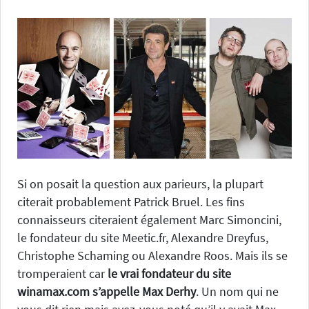
Si on posait la question aux parieurs, la plupart
citerait probablement Patrick Bruel. Les fins
connaisseurs citeraient également Marc Simoncini,
le fondateur du site Meetic.fr, Alexandre Dreyfus,
Christophe Schaming ou Alexandre Roos. Mais ils se
tromperaient car
le vrai fondateur du site
winamax.com s’appelle Max Derhy
. Un nom qui ne