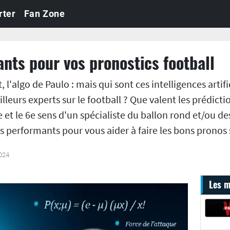
rter
Fan Zone
nts pour vos pronostics football
 l'algo de Paulo : mais qui sont ces intelligences artifi
illeurs experts sur le football ? Que valent les prédic
et le 6e sens d'un spécialiste du ballon rond et/ou des 
us performants pour vous aider à faire les bons pronos s
2024
Les m