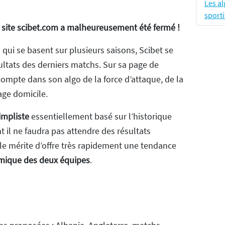
Les al
sport
le site scibet.com a malheureusement été fermé !
 qui se basent sur plusieurs saisons, Scibet se
ultats des derniers matchs. Sur sa page de
 compte dans son algo de la force d’attaque, de la
age domicile.
impliste
essentiellement basé sur l’historique
nt il ne faudra pas attendre des résultats
a le mérite d’offre très rapidement une tendance
mique des deux équipes
.