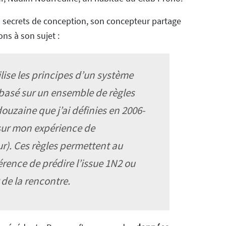
es secrets de conception, son concepteur partage
ns à son sujet :
lise les principes d’un système
t basé sur un ensemble de règles
uzaine que j’ai définies en 2006-
sur mon expérience de
r). Ces règles permettent au
rence de prédire l’issue 1N2 ou
de la rencontre.