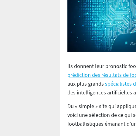
Ils donnent leur pronostic fo
prédiction des résultats de fo
aux plus grands
spécialistes 
des intelligences artificielles
Du « simple » site qui appliqu
voici une sélection de ce qui 
footballistiques émanant d’un