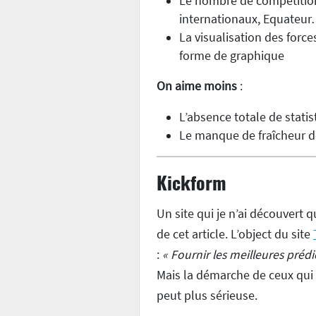
Le nombre de compétition
internationaux, Equateur…
La visualisation des forc
forme de graphique
On aime moins
:
L’absence totale de stati
Le manque de fraîcheur d
Kickform
Un site qui je n’ai découvert 
de cet article. L’object du site
:
« Fournir les meilleures préd
Mais la démarche de ceux qui s
peut plus sérieuse.