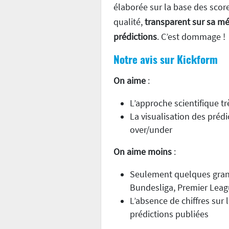
élaborée sur la base des score
qualité,
transparent sur sa m
prédictions
. C’est dommage !
Notre avis sur Kickform
On aime
:
L’approche scientifique tr
La visualisation des prédic
over/under
On aime moins
:
Seulement quelques grand
Bundesliga, Premier Leagu
L’absence de chiffres sur l
prédictions publiées