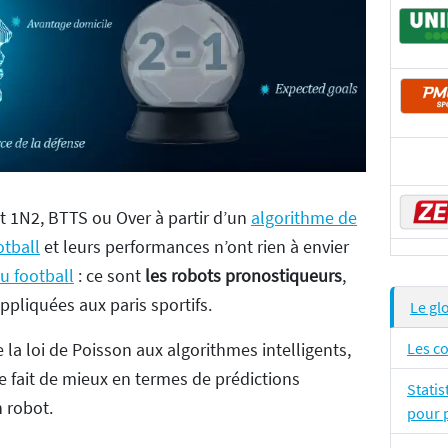
ot 1N2, BTTS ou Over à partir d’un
algorithme de
otball
et leurs performances n’ont rien à envier
du football
: ce sont
les robots pronostiqueurs
,
 appliquées aux paris sportifs.
Le gl
Les c
e la loi de Poisson aux algorithmes intelligents,
se fait de mieux en termes de prédictions
Statis
 robot.
pour 