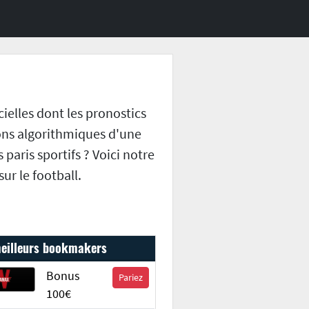
cielles dont les pronostics
tions algorithmiques d'une
paris sportifs ? Voici notre
ur le football.
eilleurs bookmakers
Bonus
Pariez
100€